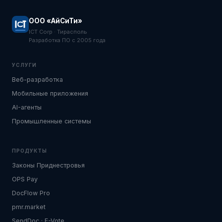
ООО «АйСиТи»
ICT Corp · Тирасполь
Разработка ПО с 2005 года
УСЛУГИ
Веб-разработка
Мобильные приложения
AI-агенты
Промышленные системы
ПРОДУКТЫ
Законы Приднестровья
OPS Pay
DocFlow Pro
pmr.market
SendDoc · E-Vote