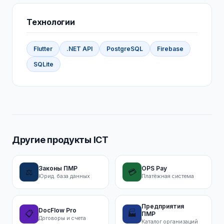
Технологии
Flutter
.NET API
PostgreSQL
Firebase
SQLite
Другие продукты ICT
Законы ПМР
OPS Pay
⚖️
💳
Юрид. база данных
Платёжная система
Предприятия
DocFlow Pro
📋
🏭
ПМР
Договоры и счета
Каталог организаций