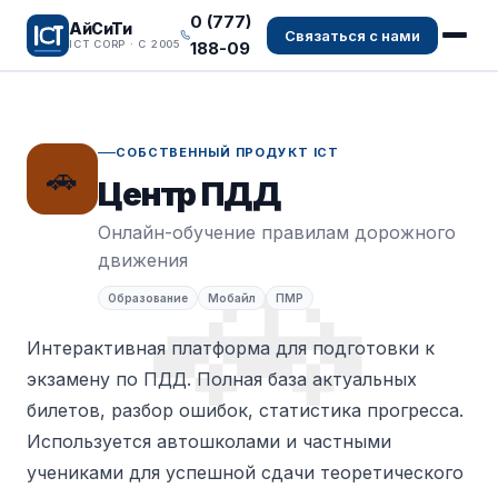
0 (777)
АйСиТи
Связаться с нами
188-09
ICT CORP · С 2005
СОБСТВЕННЫЙ ПРОДУКТ ICT
🚗
Центр ПДД
🚗
Онлайн-обучение правилам дорожного
движения
Образование
Мобайл
ПМР
Интерактивная платформа для подготовки к
экзамену по ПДД. Полная база актуальных
билетов, разбор ошибок, статистика прогресса.
Используется автошколами и частными
учениками для успешной сдачи теоретического