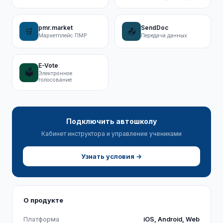
pmr.market
SendDoc
🛒
📤
Маркетплейс ПМР
Передача данных
E-Vote
🗳️
Электронное
голосование
Подключить автошколу
Кабинет инструктора и управление учениками
Узнать условия →
О продукте
Платформа
iOS, Android, Web