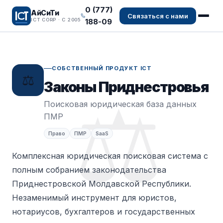
0 (777)
АйСиТи
Связаться с нами
188-09
ICT CORP · С 2005
СОБСТВЕННЫЙ ПРОДУКТ ICT
⚖️
Законы Приднестровья
⚖️
Поисковая юридическая база данных
ПМР
Право
ПМР
SaaS
Комплексная юридическая поисковая система с
полным собранием законодательства
Приднестровской Молдавской Республики.
Незаменимый инструмент для юристов,
нотариусов, бухгалтеров и государственных