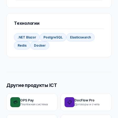
Технологии
.NET Blazor
PostgreSQL
Elasticsearch
Redis
Docker
Другие продукты ICT
OPS Pay
DocFlow Pro
💳
📋
Платёжная система
Договоры и счета