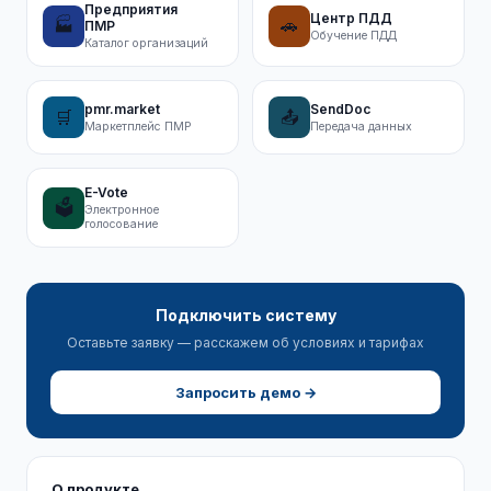
Предприятия
Центр ПДД
🏭
🚗
ПМР
Обучение ПДД
Каталог организаций
pmr.market
SendDoc
🛒
📤
Маркетплейс ПМР
Передача данных
E-Vote
🗳️
Электронное
голосование
Подключить систему
Оставьте заявку — расскажем об условиях и тарифах
Запросить демо →
О продукте